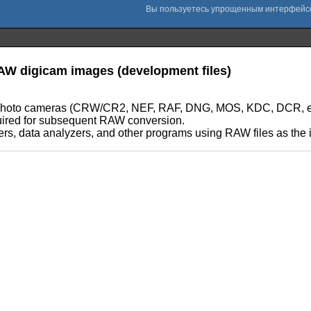
RAW digicam images (development files)
tal photo cameras (CRW/CR2, NEF, RAF, DNG, MOS, KDC, DCR, etc,
required for subsequent RAW conversion.
rs, data analyzers, and other programs using RAW files as the in