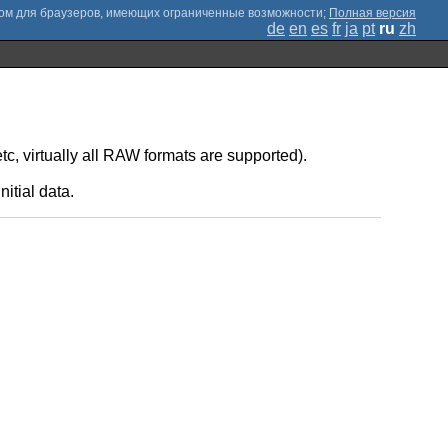
;
Полная версия
de
en
es
fr
ja
pt
ru
zh
 virtually all RAW formats are supported).
itial data.