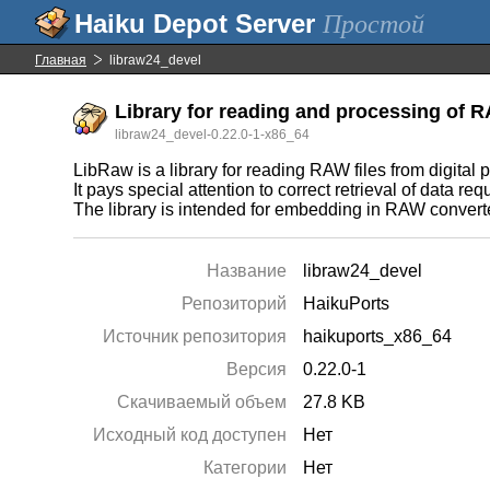
Простой
Главная
libraw24_devel
Library for reading and processing of 
libraw24_devel-0.22.0-1-x86_64
LibRaw is a library for reading RAW files from digi
It pays special attention to correct retrieval of data 
The library is intended for embedding in RAW converte
Название
libraw24_devel
Репозиторий
HaikuPorts
Источник репозитория
haikuports_x86_64
Версия
0.22.0-1
Скачиваемый объем
27.8 KB
Исходный код доступен
Нет
Категории
Нет