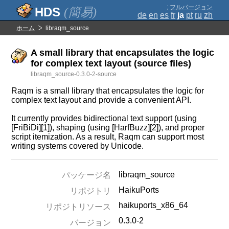
;
フルバージョン
(簡易)
de
en
es
fr
ja
pt
ru
zh
ホーム
libraqm_source
A small library that encapsulates the logic
for complex text layout (source files)
libraqm_source-0.3.0-2-source
Raqm is a small library that encapsulates the logic for
complex text layout and provide a convenient API.
It currently provides bidirectional text support (using
[FriBiDi][1]), shaping (using [HarfBuzz][2]), and proper
script itemization. As a result, Raqm can support most
writing systems covered by Unicode.
libraqm_source
パッケージ名
HaikuPorts
リポジトリ
haikuports_x86_64
リポジトリソース
0.3.0-2
バージョン