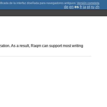
;
Versión completa
de
en
es
fr
ja
pt
ru
zh
mization. As a result, Raqm can support most writing