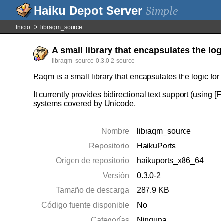
Simple
Inicio
libraqm_source
A small library that encapsulates the log
libraqm_source-0.3.0-2-source
Raqm is a small library that encapsulates the logic fo
It currently provides bidirectional text support (using 
systems covered by Unicode.
Nombre
libraqm_source
Repositorio
HaikuPorts
Origen de repositorio
haikuports_x86_64
Versión
0.3.0-2
Tamaño de descarga
287.9 KB
Código fuente disponible
No
Categorías
Ninguna