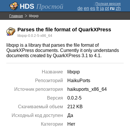
;
Полная версия
Простой
de
en
es
fr
ja
pt
ru
zh
Главная
libqxp
Parses the file format of QuarkXPress
libqxp-0.0.2-5-x86_64
libqxp is a library that parses the file format of
QuarkXPress documents. Currently it only understands
documents created by QuarkXPress 3.1 to 4.1.
Название
libqxp
Репозиторий
HaikuPorts
Источник репозитория
haikuports_x86_64
Версия
0.0.2-5
Скачиваемый объем
212 KB
Исходный код доступен
Да
Категории
Нет