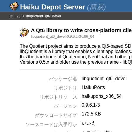
(簡易)
ホーム
libquotient_qt6_devel
A Qt6 library to write cross-platform cli
libquotient_qt6_devel-0.9.6.1-3-x86_64
The Quotient project aims to produce a Qt6-based SDK 
libQuotient is a library that enables client applications
It is the backbone of Quaternion, NeoChat and other p
Versions 0.5.x and older use the previous name - libQ
libquotient_qt6_devel
パッケージ名
HaikuPorts
リポジトリ
haikuports_x86_64
リポジトリソース
0.9.6.1-3
バージョン
172.5 KB
ダウンロードサイズ
いいえ
ソースコードは入手可か