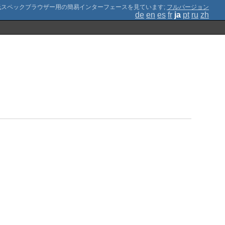
;
フルバージョン
de
en
es
fr
ja
pt
ru
zh