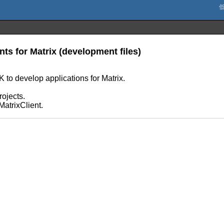
ents for Matrix (development files)
to develop applications for Matrix.
.
rojects.
MatrixClient.