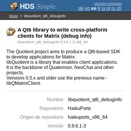
;
Versión completa
Simple
de
en
es
fr
ja
pt
ru
zh
Inicio
libquotient_qt6_debuginfo
A Qt6 library to write cross-platform
clients for Matrix (debug info)
libquotient_qt6_debuginfo-0.9.6.1-3-x86_64
The Quotient project aims to produce a Qt6-based SDK
to develop applications for Matrix.
libQuotient is a library that enables client applications.
It is the backbone of Quaternion, NeoChat and other
projects.
Versions 0.5.x and older use the previous name -
libQMatrixClient.
Nombre
libquotient_qt6_debuginfo
Repositorio
HaikuPorts
Origen de repositorio
haikuports_x86_64
Versión
0.9.6.1-3