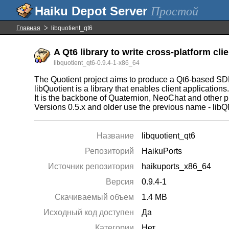
Простой
Главная
libquotient_qt6
A Qt6 library to write cross-platform clie
libquotient_qt6-0.9.4-1-x86_64
The Quotient project aims to produce a Qt6-based SDK 
libQuotient is a library that enables client applications
It is the backbone of Quaternion, NeoChat and other p
Versions 0.5.x and older use the previous name - libQ
Название
libquotient_qt6
Репозиторий
HaikuPorts
Источник репозитория
haikuports_x86_64
Версия
0.9.4-1
Скачиваемый объем
1.4 MB
Исходный код доступен
Да
Категории
Нет