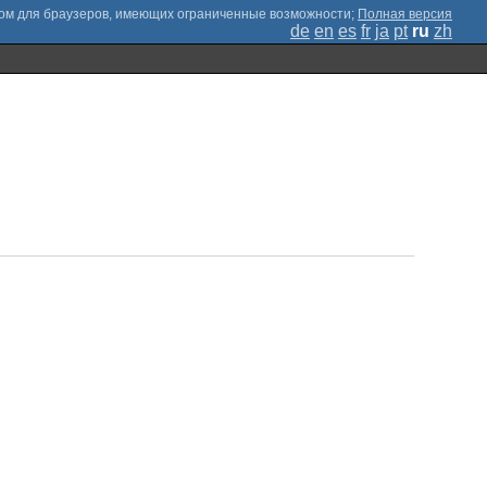
;
Полная версия
de
en
es
fr
ja
pt
ru
zh