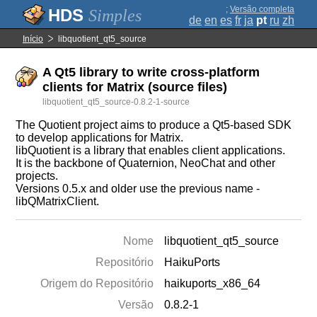
;
Versão completa
Simples
de
en
es
fr
ja
pt
ru
zh
Início
libquotient_qt5_source
A Qt5 library to write cross-platform
clients for Matrix (source files)
libquotient_qt5_source-0.8.2-1-source
The Quotient project aims to produce a Qt5-based SDK
to develop applications for Matrix.
libQuotient is a library that enables client applications.
It is the backbone of Quaternion, NeoChat and other
projects.
Versions 0.5.x and older use the previous name -
libQMatrixClient.
Nome
libquotient_qt5_source
Repositório
HaikuPorts
Origem do Repositório
haikuports_x86_64
Versão
0.8.2-1