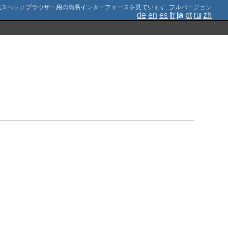
;
フルバージョン
de
en
es
fr
ja
pt
ru
zh