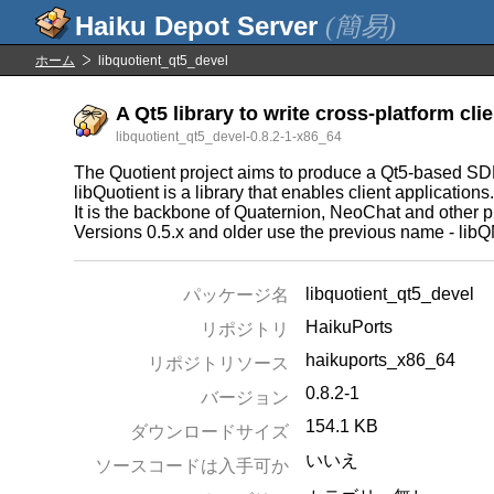
(簡易)
ホーム
libquotient_qt5_devel
A Qt5 library to write cross-platform cli
libquotient_qt5_devel-0.8.2-1-x86_64
The Quotient project aims to produce a Qt5-based SDK 
libQuotient is a library that enables client applications
It is the backbone of Quaternion, NeoChat and other p
Versions 0.5.x and older use the previous name - libQ
libquotient_qt5_devel
パッケージ名
HaikuPorts
リポジトリ
haikuports_x86_64
リポジトリソース
0.8.2-1
バージョン
154.1 KB
ダウンロードサイズ
いいえ
ソースコードは入手可か