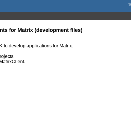
ents for Matrix (development files)
to develop applications for Matrix.
.
rojects.
MatrixClient.