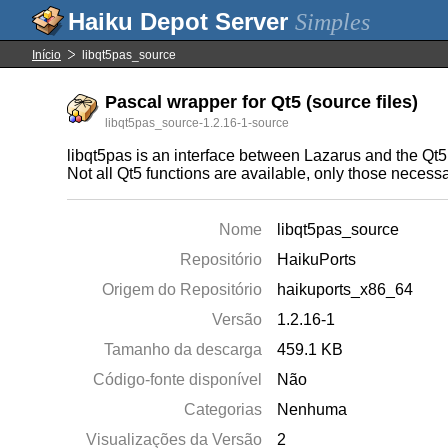
Simples
Início
libqt5pas_source
Pascal wrapper for Qt5 (source files)
libqt5pas_source-1.2.16-1-source
libqt5pas is an interface between Lazarus and the Qt5 
Not all Qt5 functions are available, only those necessa
Nome
libqt5pas_source
Repositório
HaikuPorts
Origem do Repositório
haikuports_x86_64
Versão
1.2.16-1
Tamanho da descarga
459.1 KB
Código-fonte disponível
Não
Categorias
Nenhuma
Visualizações da Versão
2