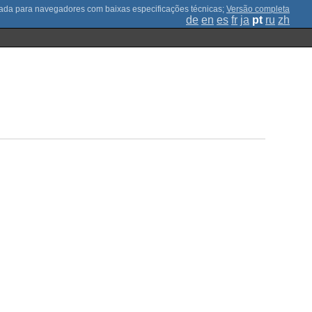
;
Versão completa
de
en
es
fr
ja
pt
ru
zh