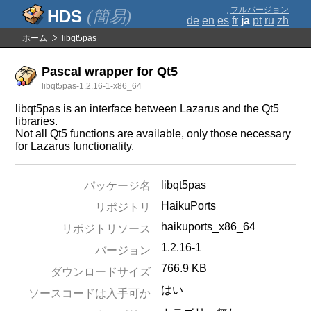
;
フルバージョン
(簡易)
de
en
es
fr
ja
pt
ru
zh
ホーム
libqt5pas
Pascal wrapper for Qt5
libqt5pas-1.2.16-1-x86_64
libqt5pas is an interface between Lazarus and the Qt5
libraries.
Not all Qt5 functions are available, only those necessary
for Lazarus functionality.
libqt5pas
パッケージ名
HaikuPorts
リポジトリ
haikuports_x86_64
リポジトリソース
1.2.16-1
バージョン
766.9 KB
ダウンロードサイズ
はい
ソースコードは入手可か