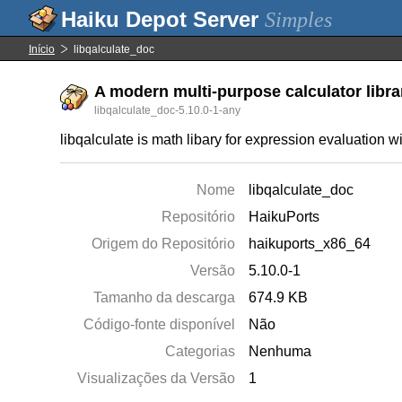
Simples
Início
libqalculate_doc
A modern multi-purpose calculator libr
libqalculate_doc-5.10.0-1-any
libqalculate is math libary for expression evaluation w
Nome
libqalculate_doc
Repositório
HaikuPorts
Origem do Repositório
haikuports_x86_64
Versão
5.10.0-1
Tamanho da descarga
674.9 KB
Código-fonte disponível
Não
Categorias
Nenhuma
Visualizações da Versão
1