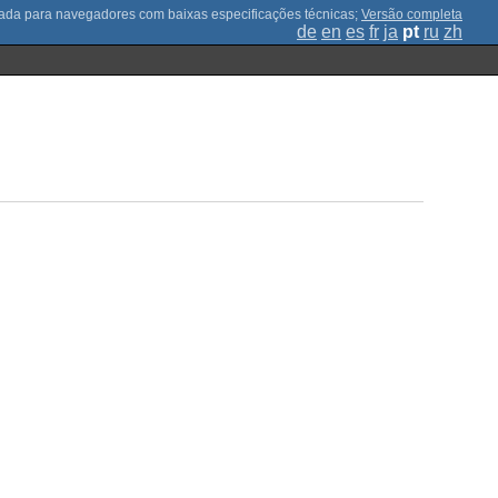
;
Versão completa
de
en
es
fr
ja
pt
ru
zh