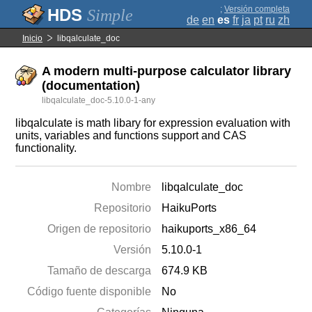
;
Versión completa
Simple
de
en
es
fr
ja
pt
ru
zh
Inicio
libqalculate_doc
A modern multi-purpose calculator library
(documentation)
libqalculate_doc-5.10.0-1-any
libqalculate is math libary for expression evaluation with
units, variables and functions support and CAS
functionality.
Nombre
libqalculate_doc
Repositorio
HaikuPorts
Origen de repositorio
haikuports_x86_64
Versión
5.10.0-1
Tamaño de descarga
674.9 KB
Código fuente disponible
No