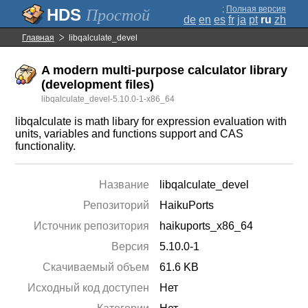
;
Полная версия
Простой
de
en
es
fr
ja
pt
ru
zh
Главная
libqalculate_devel
A modern multi-purpose calculator library
(development files)
libqalculate_devel-5.10.0-1-x86_64
libqalculate is math libary for expression evaluation with
units, variables and functions support and CAS
functionality.
Название
libqalculate_devel
Репозиторий
HaikuPorts
Источник репозитория
haikuports_x86_64
Версия
5.10.0-1
Скачиваемый объем
61.6 KB
Исходный код доступен
Нет