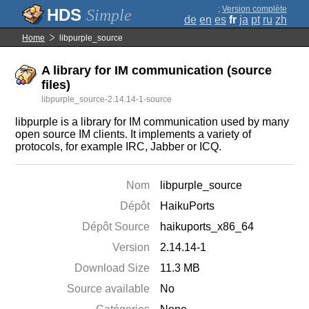
;
Version complète
Simple
de
en
es
fr
ja
pt
ru
zh
Home
libpurple_source
A library for IM communication (source
files)
libpurple_source-2.14.14-1-source
libpurple is a library for IM communication used by many
open source IM clients. It implements a variety of
protocols, for example IRC, Jabber or ICQ.
Nom
libpurple_source
Dépôt
HaikuPorts
Dépôt Source
haikuports_x86_64
Version
2.14.14-1
Download Size
11.3 MB
Source available
No