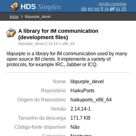
;
Versão completa
Simples
de
en
es
fr
ja
pt
ru
zh
Início
libpurple_devel
A library for IM communication
(development files)
libpurple_devel-2.14.14-1-x86_64
libpurple is a library for IM communication used by many
open source IM clients. It implements a variety of
protocols, for example IRC, Jabber or ICQ.
Nome
libpurple_devel
Repositório
HaikuPorts
Origem do Repositório
haikuports_x86_64
Versão
2.14.14-1
Tamanho da descarga
171.7 KB
Código-fonte disponível
Não