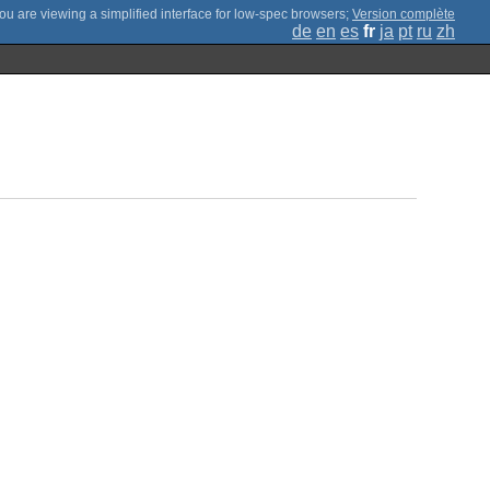
;
Version complète
de
en
es
fr
ja
pt
ru
zh