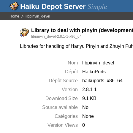
Simple
Home
libpinyin_devel
Library to deal with pinyin (development 
libpinyin_devel-2.8.1-1-x86_64
Libraries for handling of Hanyu Pinyin and Zhuyin Fu
Nom
libpinyin_devel
Dépôt
HaikuPorts
Dépôt Source
haikuports_x86_64
Version
2.8.1-1
Download Size
9.1 KB
Source available
No
Catégories
None
Version Views
0