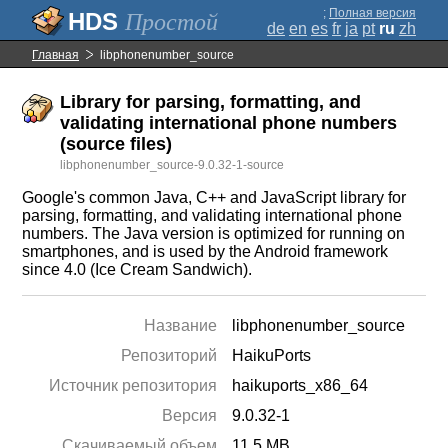
;
Полная версия
Простой
de
en
es
fr
ja
pt
ru
zh
Главная
libphonenumber_source
Library for parsing, formatting, and
validating international phone numbers
(source files)
libphonenumber_source-9.0.32-1-source
Google's common Java, C++ and JavaScript library for
parsing, formatting, and validating international phone
numbers. The Java version is optimized for running on
smartphones, and is used by the Android framework
since 4.0 (Ice Cream Sandwich).
Название
libphonenumber_source
Репозиторий
HaikuPorts
Источник репозитория
haikuports_x86_64
Версия
9.0.32-1
Скачиваемый объем
11.5 MB