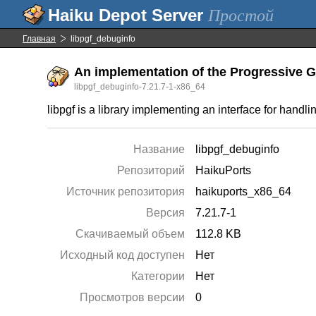
Простой
Главная
libpgf_debuginfo
An implementation of the Progressive Gr
libpgf_debuginfo-7.21.7-1-x86_64
libpgf is a library implementing an interface for handl
Название
libpgf_debuginfo
Репозиторий
HaikuPorts
Источник репозитория
haikuports_x86_64
Версия
7.21.7-1
Скачиваемый объем
112.8 KB
Исходный код доступен
Нет
Категории
Нет
Просмотров версии
0