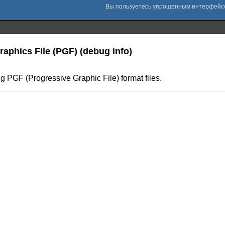
aphics File (PGF) (debug info)
ing PGF (Progressive Graphic File) format files.