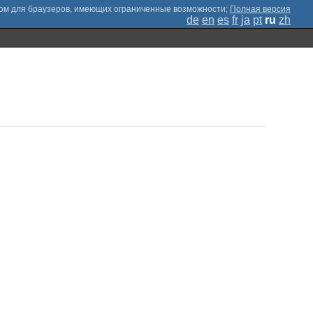
;
Полная версия
de
en
es
fr
ja
pt
ru
zh