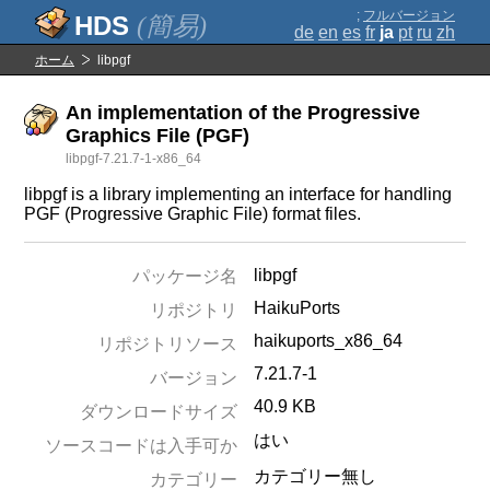
;
フルバージョン
(簡易)
de
en
es
fr
ja
pt
ru
zh
ホーム
libpgf
An implementation of the Progressive
Graphics File (PGF)
libpgf-7.21.7-1-x86_64
libpgf is a library implementing an interface for handling
PGF (Progressive Graphic File) format files.
libpgf
パッケージ名
HaikuPorts
リポジトリ
haikuports_x86_64
リポジトリソース
7.21.7-1
バージョン
40.9 KB
ダウンロードサイズ
はい
ソースコードは入手可か
カテゴリー無し
カテゴリー