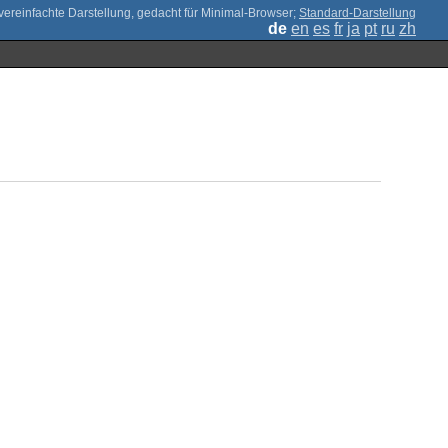
;
Standard-Darstellung
de
en
es
fr
ja
pt
ru
zh