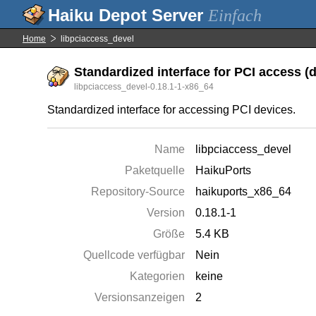
Einfach
Home
libpciaccess_devel
Standardized interface for PCI access (
libpciaccess_devel-0.18.1-1-x86_64
Standardized interface for accessing PCI devices.
Name
libpciaccess_devel
Paketquelle
HaikuPorts
Repository-Source
haikuports_x86_64
Version
0.18.1-1
Größe
5.4 KB
Quellcode verfügbar
Nein
Kategorien
keine
Versionsanzeigen
2