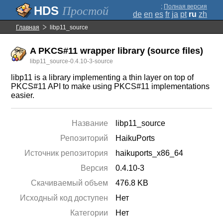
;
Полная версия
Простой
de
en
es
fr
ja
pt
ru
zh
Главная
libp11_source
A PKCS#11 wrapper library (source files)
libp11_source-0.4.10-3-source
libp11 is a library implementing a thin layer on top of
PKCS#11 API to make using PKCS#11 implementations
easier.
Название
libp11_source
Репозиторий
HaikuPorts
Источник репозитория
haikuports_x86_64
Версия
0.4.10-3
Скачиваемый объем
476.8 KB
Исходный код доступен
Нет
Категории
Нет