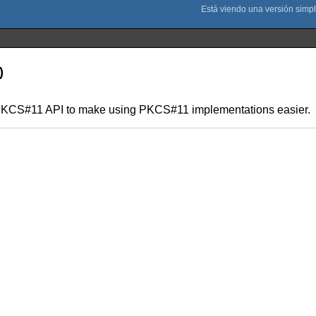
)
 of PKCS#11 API to make using PKCS#11 implementations easier.