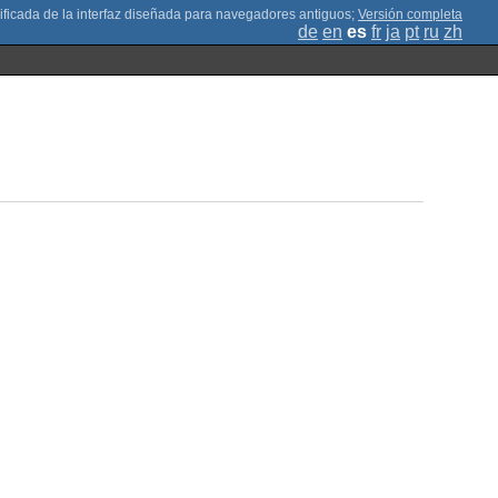
;
Versión completa
de
en
es
fr
ja
pt
ru
zh