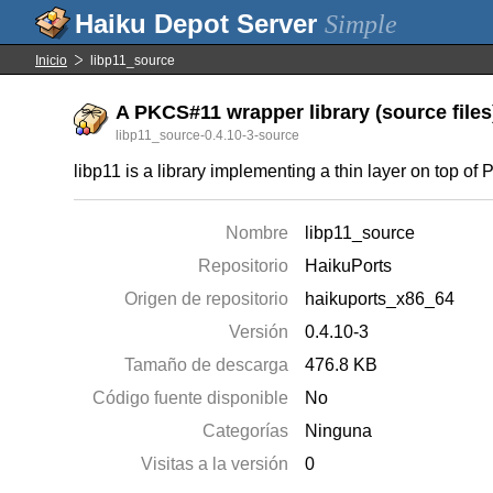
Simple
Inicio
libp11_source
A PKCS#11 wrapper library (source files
libp11_source-0.4.10-3-source
libp11 is a library implementing a thin layer on top
Nombre
libp11_source
Repositorio
HaikuPorts
Origen de repositorio
haikuports_x86_64
Versión
0.4.10-3
Tamaño de descarga
476.8 KB
Código fuente disponible
No
Categorías
Ninguna
Visitas a la versión
0