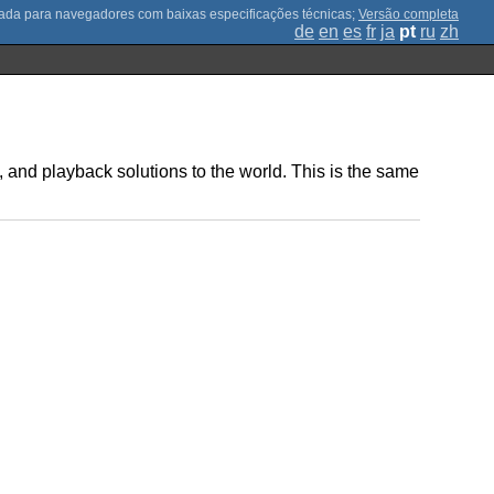
;
Versão completa
de
en
es
fr
ja
pt
ru
zh
, and playback solutions to the world. This is the same