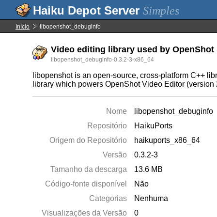
Simples
Início
libopenshot_debuginfo
Video editing library used by OpenShot 
libopenshot_debuginfo-0.3.2-3-x86_64
libopenshot is an open-source, cross-platform C++ libr
library which powers OpenShot Video Editor (version 2
Nome
libopenshot_debuginfo
Repositório
HaikuPorts
Origem do Repositório
haikuports_x86_64
Versão
0.3.2-3
Tamanho da descarga
13.6 MB
Código-fonte disponível
Não
Categorias
Nenhuma
Visualizações da Versão
0