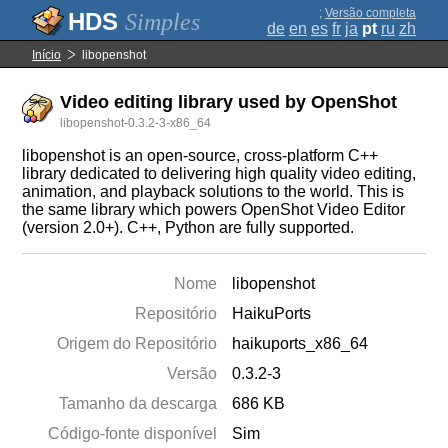
;
Versão completa
Simples
de
en
es
fr
ja
pt
ru
zh
Início
libopenshot
Video editing library used by OpenShot
libopenshot-0.3.2-3-x86_64
libopenshot is an open-source, cross-platform C++
library dedicated to delivering high quality video editing,
animation, and playback solutions to the world. This is
the same library which powers OpenShot Video Editor
(version 2.0+). C++, Python are fully supported.
Nome
libopenshot
Repositório
HaikuPorts
Origem do Repositório
haikuports_x86_64
Versão
0.3.2-3
Tamanho da descarga
686 KB
Código-fonte disponível
Sim