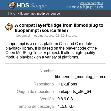
;
Versión completa
Simple
de
en
es
fr
ja
pt
ru
zh
Inicio
libopenmpt_modplug_source
A compat layer/bridge from libmodplug to
libopenmpt (source files)
libopenmpt_modplug_source-0.8.9.0-3-source
libopenmpt is a cross-platform C++ and C module
playback library. It is based on the player code of the
Open ModPlug Tracker project. It offers high-quality
module playback on a variety of platforms.
Nombre
libopenmpt_modplug_source
Repositorio
HaikuPorts
Origen de repositorio
haikuports_x86_64
Versión
0.8.9.0-3
Tamaño de descarga
415.8 KB