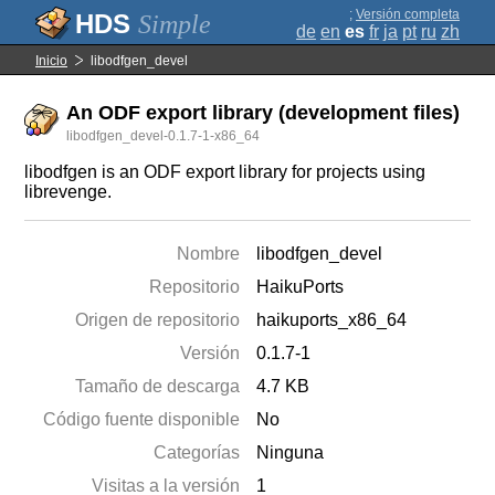
;
Versión completa
Simple
de
en
es
fr
ja
pt
ru
zh
Inicio
libodfgen_devel
An ODF export library (development files)
libodfgen_devel-0.1.7-1-x86_64
libodfgen is an ODF export library for projects using
librevenge.
Nombre
libodfgen_devel
Repositorio
HaikuPorts
Origen de repositorio
haikuports_x86_64
Versión
0.1.7-1
Tamaño de descarga
4.7 KB
Código fuente disponible
No
Categorías
Ninguna
Visitas a la versión
1