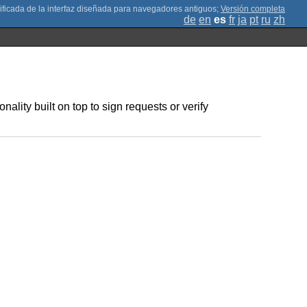
;
Versión completa
de
en
es
fr
ja
pt
ru
zh
ality built on top to sign requests or verify