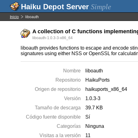
Simple
Inicio
liboauth
A collection of C functions implementing
liboauth-1.0.3-3-x86_64
liboauth provides functions to escape and encode stings
signatures using either NSS or OpenSSL for calculati
Nombre
liboauth
Repositorio
HaikuPorts
Origen de repositorio
haikuports_x86_64
Versión
1.0.3-3
Tamaño de descarga
39.7 KB
Código fuente disponible
Sí
Categorías
Ninguna
Visitas a la versión
11