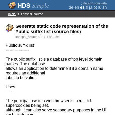
;
Versión completa
Simple
de
en
es
fr
ja
pt
ru
zh
Inicio
libnspsl_source
Generate static code representation of the
Public suffix list (source files)
libnspsl_source-0.1.7-1-source
Public suffix list
------------------
The public suffix list is a database of top level domain
names. The database
allows an application to determine if if a domain name
requires an additional
label to be valid.
Uses
----
The principal use in a web browser is to restrict
supercookies being set,
although it can also serve secondary purposes in the UI
such as domain