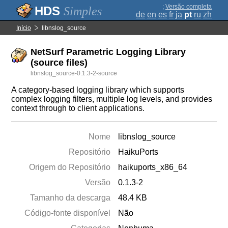
;
Versão completa
Simples
de
en
es
fr
ja
pt
ru
zh
Início
libnslog_source
NetSurf Parametric Logging Library
(source files)
libnslog_source-0.1.3-2-source
A category-based logging library which supports
complex logging filters, multiple log levels, and provides
context through to client applications.
Nome
libnslog_source
Repositório
HaikuPorts
Origem do Repositório
haikuports_x86_64
Versão
0.1.3-2
Tamanho da descarga
48.4 KB
Código-fonte disponível
Não