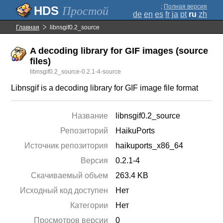
;
Полная версия
Простой
de
en
es
fr
ja
pt
ru
zh
Главная
libnsgif0.2_source
A decoding library for GIF images (source
files)
libnsgif0.2_source-0.2.1-4-source
Libnsgif is a decoding library for GIF image file format
Название
libnsgif0.2_source
Репозиторий
HaikuPorts
Источник репозитория
haikuports_x86_64
Версия
0.2.1-4
Скачиваемый объем
263.4 KB
Исходный код доступен
Нет
Категории
Нет
Просмотров версии
0