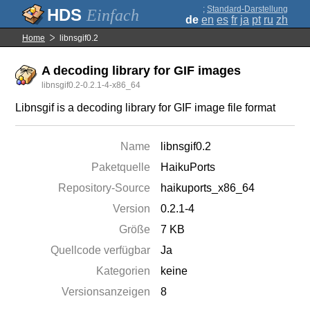
;
Standard-Darstellung
Einfach
de
en
es
fr
ja
pt
ru
zh
Home
libnsgif0.2
A decoding library for GIF images
libnsgif0.2-0.2.1-4-x86_64
Libnsgif is a decoding library for GIF image file format
Name
libnsgif0.2
Paketquelle
HaikuPorts
Repository-Source
haikuports_x86_64
Version
0.2.1-4
Größe
7 KB
Quellcode verfügbar
Ja
Kategorien
keine
Versionsanzeigen
8