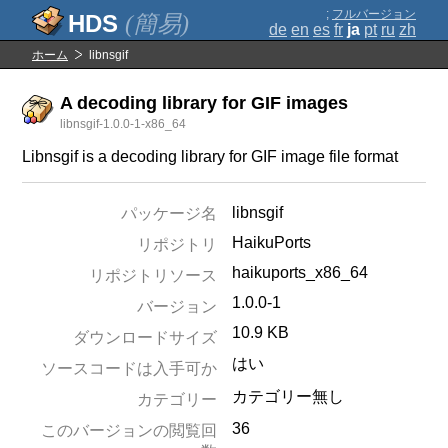
;
フルバージョン
(簡易)
de
en
es
fr
ja
pt
ru
zh
ホーム
libnsgif
A decoding library for GIF images
libnsgif-1.0.0-1-x86_64
Libnsgif is a decoding library for GIF image file format
libnsgif
パッケージ名
HaikuPorts
リポジトリ
haikuports_x86_64
リポジトリソース
1.0.0-1
バージョン
10.9 KB
ダウンロードサイズ
はい
ソースコードは入手可か
カテゴリー無し
カテゴリー
36
このバージョンの閲覧回