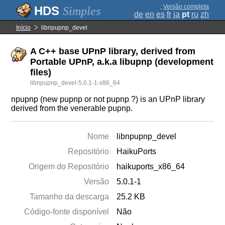
;
Versão completa
Simples
de
en
es
fr
ja
pt
ru
zh
Início
libnpupnp_devel
A C++ base UPnP library, derived from
Portable UPnP, a.k.a libupnp (development
files)
libnpupnp_devel-5.0.1-1-x86_64
npupnp (new pupnp or not pupnp ?) is an UPnP library
derived from the venerable pupnp.
Nome
libnpupnp_devel
Repositório
HaikuPorts
Origem do Repositório
haikuports_x86_64
Versão
5.0.1-1
Tamanho da descarga
25.2 KB
Código-fonte disponível
Não