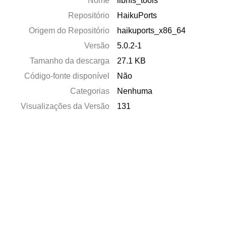
Nome
libnfs_tools
Repositório
HaikuPorts
Origem do Repositório
haikuports_x86_64
Versão
5.0.2-1
Tamanho da descarga
27.1 KB
Código-fonte disponível
Não
Categorias
Nenhuma
Visualizações da Versão
131