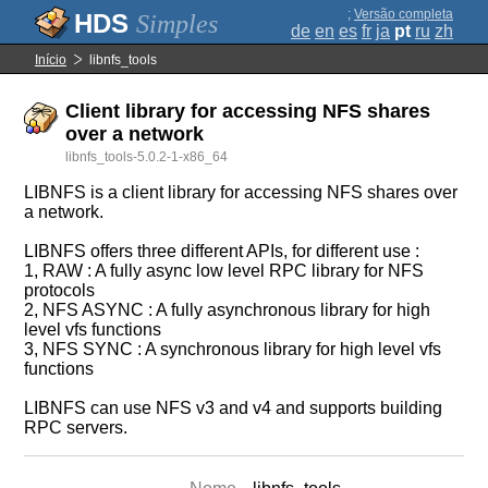
;
Versão completa
Simples
de
en
es
fr
ja
pt
ru
zh
Início
libnfs_tools
Client library for accessing NFS shares
over a network
libnfs_tools-5.0.2-1-x86_64
LIBNFS is a client library for accessing NFS shares over
a network.
LIBNFS offers three different APIs, for different use :
1, RAW : A fully async low level RPC library for NFS
protocols
2, NFS ASYNC : A fully asynchronous library for high
level vfs functions
3, NFS SYNC : A synchronous library for high level vfs
functions
LIBNFS can use NFS v3 and v4 and supports building
RPC servers.