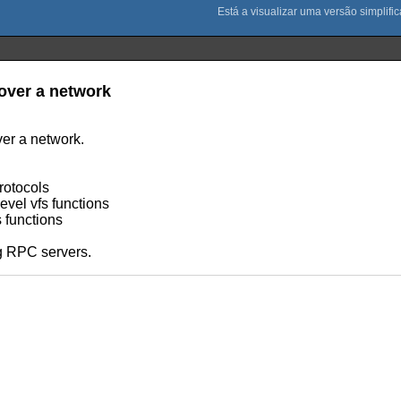
 over a network
ver a network.
rotocols
evel vfs functions
 functions
g RPC servers.