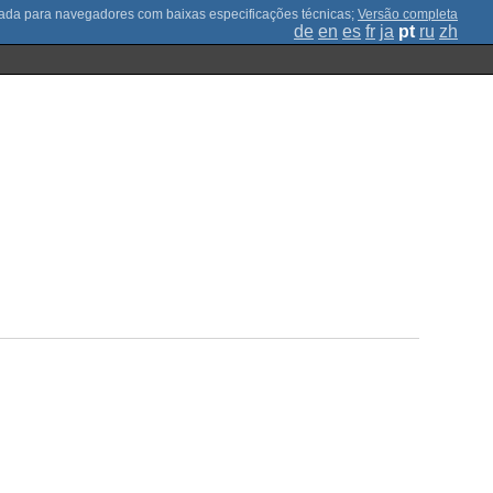
;
Versão completa
de
en
es
fr
ja
pt
ru
zh