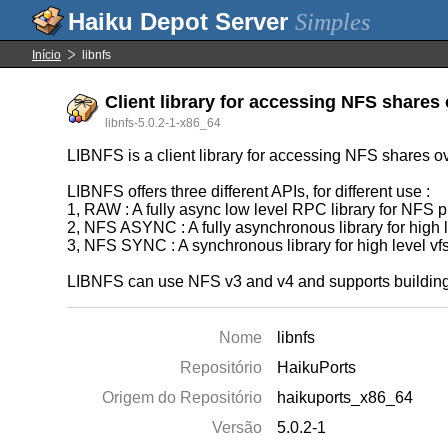
Simples
Início
libnfs
Client library for accessing NFS shares
libnfs-5.0.2-1-x86_64
LIBNFS is a client library for accessing NFS shares o
LIBNFS offers three different APIs, for different use :
1, RAW : A fully async low level RPC library for NFS p
2, NFS ASYNC : A fully asynchronous library for high l
3, NFS SYNC : A synchronous library for high level vfs
LIBNFS can use NFS v3 and v4 and supports buildin
Nome
libnfs
Repositório
HaikuPorts
Origem do Repositório
haikuports_x86_64
Versão
5.0.2-1