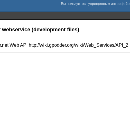
t webservice (development files)
er.net Web API http://wiki.gpodder.org/wiki/Web_Services/API_2