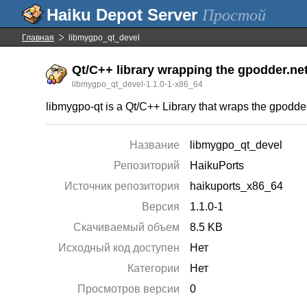
Простой
Главная
libmygpo_qt_devel
Qt/C++ library wrapping the gpodder.ne
libmygpo_qt_devel-1.1.0-1-x86_64
libmygpo-qt is a Qt/C++ Library that wraps the gpodd
Название
libmygpo_qt_devel
Репозиторий
HaikuPorts
Источник репозитория
haikuports_x86_64
Версия
1.1.0-1
Скачиваемый объем
8.5 KB
Исходный код доступен
Нет
Категории
Нет
Просмотров версии
0