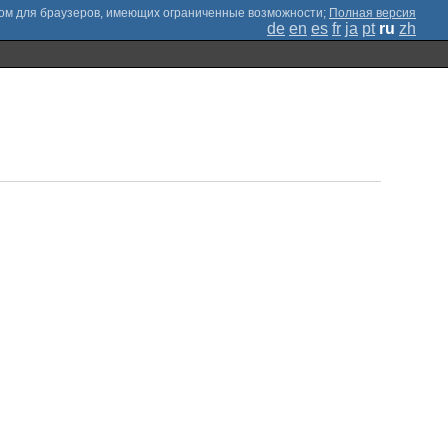
;
Полная версия
de
en
es
fr
ja
pt
ru
zh