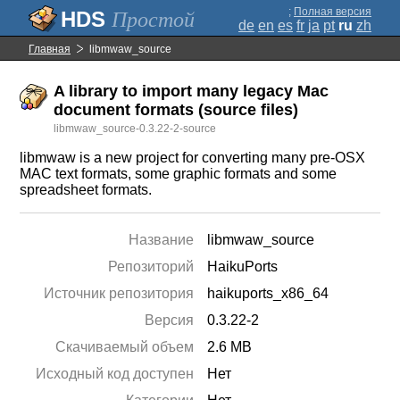
;
Полная версия
Простой
de
en
es
fr
ja
pt
ru
zh
Главная
libmwaw_source
A library to import many legacy Mac
document formats (source files)
libmwaw_source-0.3.22-2-source
libmwaw is a new project for converting many pre-OSX
MAC text formats, some graphic formats and some
spreadsheet formats.
Название
libmwaw_source
Репозиторий
HaikuPorts
Источник репозитория
haikuports_x86_64
Версия
0.3.22-2
Скачиваемый объем
2.6 MB
Исходный код доступен
Нет