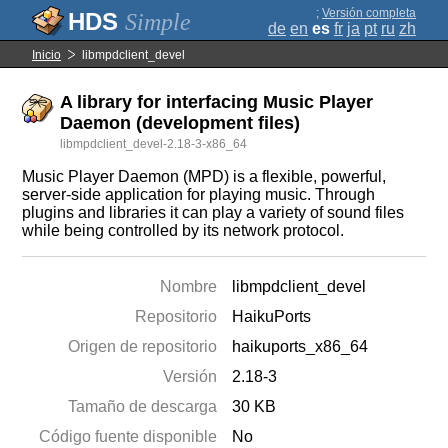
;
Versión completa
Simple
de
en
es
fr
ja
pt
ru
zh
Inicio
libmpdclient_devel
A library for interfacing Music Player
Daemon (development files)
libmpdclient_devel-2.18-3-x86_64
Music Player Daemon (MPD) is a flexible, powerful,
server-side application for playing music. Through
plugins and libraries it can play a variety of sound files
while being controlled by its network protocol.
Nombre
libmpdclient_devel
Repositorio
HaikuPorts
Origen de repositorio
haikuports_x86_64
Versión
2.18-3
Tamaño de descarga
30 KB
Código fuente disponible
No