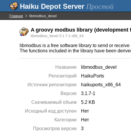
Простой
Главная
libmodbus_devel
A groovy modbus library (development f
libmodbus_devel-3.1.7-1-x86_64
libmodbus is a free software library to send or receive
The functions included in the library have been der
Название
libmodbus_devel
Репозиторий
HaikuPorts
Источник репозитория
haikuports_x86_64
Версия
3.1.7-1
Скачиваемый объем
5.2 KB
Исходный код доступен
Нет
Категории
Нет
Просмотров версии
3