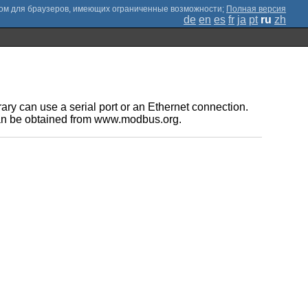
;
Полная версия
de
en
es
fr
ja
pt
ru
zh
rary can use a serial port or an Ethernet connection.
can be obtained from www.modbus.org.