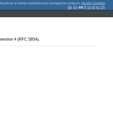
;
Versión completa
de
en
es
fr
ja
pt
ru
zh
k version 4 (RFC 5854).