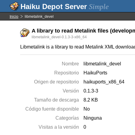
Simple
Inicio
libmetalink_devel
A library to read Metalink files (developm
libmetalink_devel-0.1.3-3-x86_64
Libmetalink is a library to read Metalink XML download
Nombre
libmetalink_devel
Repositorio
HaikuPorts
Origen de repositorio
haikuports_x86_64
Versión
0.1.3-3
Tamaño de descarga
8.2 KB
Código fuente disponible
No
Categorías
Ninguna
Visitas a la versión
0