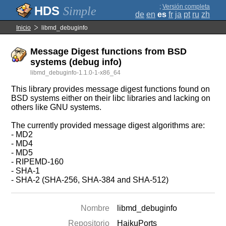
;
Versión completa
Simple
de
en
es
fr
ja
pt
ru
zh
Inicio
libmd_debuginfo
Message Digest functions from BSD
systems (debug info)
libmd_debuginfo-1.1.0-1-x86_64
This library provides message digest functions found on
BSD systems either on their libc libraries and lacking on
others like GNU systems.
The currently provided message digest algorithms are:
- MD2
- MD4
- MD5
- RIPEMD-160
- SHA-1
- SHA-2 (SHA-256, SHA-384 and SHA-512)
Nombre
libmd_debuginfo
Repositorio
HaikuPorts