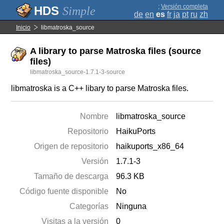
;
Versión completa
Simple
de
en
es
fr
ja
pt
ru
zh
Inicio
libmatroska_source
A library to parse Matroska files (source
files)
libmatroska_source-1.7.1-3-source
libmatroska is a C++ libary to parse Matroska files.
Nombre
libmatroska_source
Repositorio
HaikuPorts
Origen de repositorio
haikuports_x86_64
Versión
1.7.1-3
Tamaño de descarga
96.3 KB
Código fuente disponible
No
Categorías
Ninguna
Visitas a la versión
0