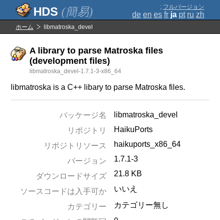
;
フルバージョン
(簡易)
de
en
es
fr
ja
pt
ru
zh
ホーム
libmatroska_devel
A library to parse Matroska files
(development files)
libmatroska_devel-1.7.1-3-x86_64
libmatroska is a C++ libary to parse Matroska files.
libmatroska_devel
パッケージ名
HaikuPorts
リポジトリ
haikuports_x86_64
リポジトリソース
1.7.1-3
バージョン
21.8 KB
ダウンロードサイズ
いいえ
ソースコードは入手可か
カテゴリー無し
カテゴリー