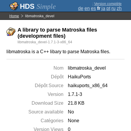
;
Version complète
Simple
de
en
es
fr
ja
pt
ru
zh
Home
libmatroska_devel
A library to parse Matroska files
(development files)
libmatroska_devel-1.7.1-3-x86_64
libmatroska is a C++ libary to parse Matroska files.
Nom
libmatroska_devel
Dépôt
HaikuPorts
Dépôt Source
haikuports_x86_64
Version
1.7.1-3
Download Size
21.8 KB
Source available
No
Catégories
None
Version Views
0