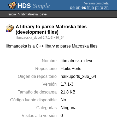
;
Versión completa
Simple
de
en
es
fr
ja
pt
ru
zh
Inicio
libmatroska_devel
A library to parse Matroska files
(development files)
libmatroska_devel-1.7.1-3-x86_64
libmatroska is a C++ libary to parse Matroska files.
Nombre
libmatroska_devel
Repositorio
HaikuPorts
Origen de repositorio
haikuports_x86_64
Versión
1.7.1-3
Tamaño de descarga
21.8 KB
Código fuente disponible
No
Categorías
Ninguna
Visitas a la versión
0