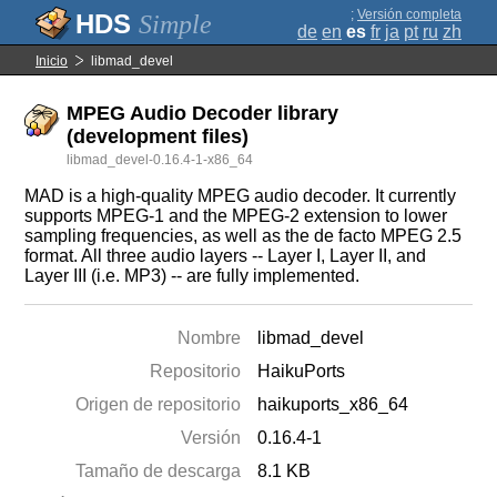
;
Versión completa
Simple
de
en
es
fr
ja
pt
ru
zh
Inicio
libmad_devel
MPEG Audio Decoder library
(development files)
libmad_devel-0.16.4-1-x86_64
MAD is a high-quality MPEG audio decoder. It currently
supports MPEG-1 and the MPEG-2 extension to lower
sampling frequencies, as well as the de facto MPEG 2.5
format. All three audio layers -- Layer I, Layer II, and
Layer III (i.e. MP3) -- are fully implemented.
Nombre
libmad_devel
Repositorio
HaikuPorts
Origen de repositorio
haikuports_x86_64
Versión
0.16.4-1
Tamaño de descarga
8.1 KB