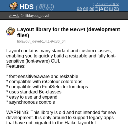
;
フルバージョン
(簡易)
de
en
es
fr
ja
pt
ru
zh
ホーム
liblayout_devel
Layout library for the BeAPI (development
files)
liblayout_devel-1.4.1-9-x86_64
Layout contains many standard and custom classes,
enabling you to quickly build a resizable and fully font-
sensitive (font-aware) GUI.
Features:
* font-sensitive/aware and resizable
* compatible with roColour colordrops
* compatible with FontSelector fontdrops
* uses standard Be-classes
* easy to use and expand
* asynchronous controls
WARNING: This library is old and not intended for new
development. It is only around to support legacy apps
that have not migrated to the Haiku layout kit.