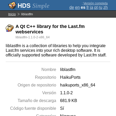
;
Versión completa
Simple
de
en
es
fr
ja
pt
ru
zh
Inicio
liblastfm
A Qt C++ library for the Last.fm
webservices
liblastfm-1.1.0-2-x86_64
liblastfm is a collection of libraries to help you integrate
Last.fm services into your rich desktop software. It is
officially supported software developed by Last.fm staff.
Nombre
liblastfm
Repositorio
HaikuPorts
Origen de repositorio
haikuports_x86_64
Versión
1.1.0-2
Tamaño de descarga
681.9 KB
Código fuente disponible
Sí