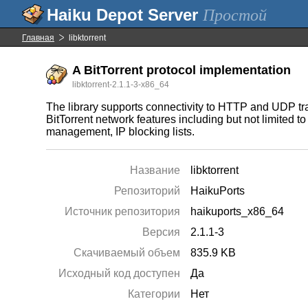
Простой
Главная
libktorrent
A BitTorrent protocol implementation
libktorrent-2.1.1-3-x86_64
The library supports connectivity to HTTP and UDP tr
BitTorrent network features including but not limited 
management, IP blocking lists.
Название
libktorrent
Репозиторий
HaikuPorts
Источник репозитория
haikuports_x86_64
Версия
2.1.1-3
Скачиваемый объем
835.9 KB
Исходный код доступен
Да
Категории
Нет