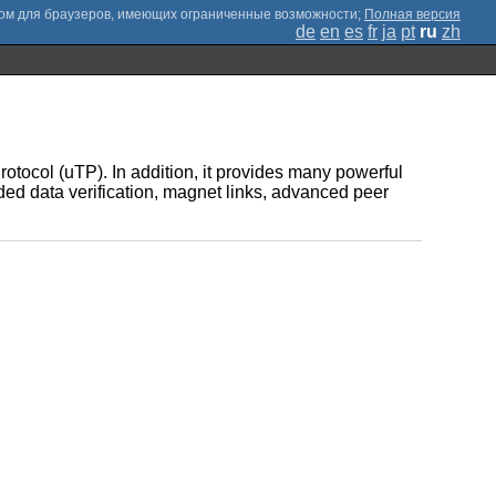
;
Полная версия
de
en
es
fr
ja
pt
ru
zh
tocol (uTP). In addition, it provides many powerful
ded data verification, magnet links, advanced peer